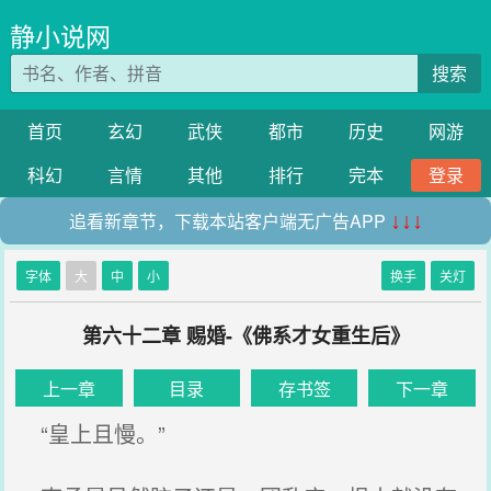
静小说网
搜索
首页
玄幻
武侠
都市
历史
网游
科幻
言情
其他
排行
完本
登录
追看新章节，下载本站客户端无广告APP
↓↓↓
字体
大
中
小
换手
关灯
第六十二章 赐婚-《佛系才女重生后》
上一章
目录
存书签
下一章
“皇上且慢。”