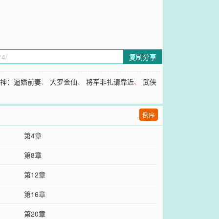
复制分享
男神：逼婚前妻
、
大罗金仙
、
将军非礼请靠近
、
武侠
倒序
第4章
第8章
第12章
第16章
第20章