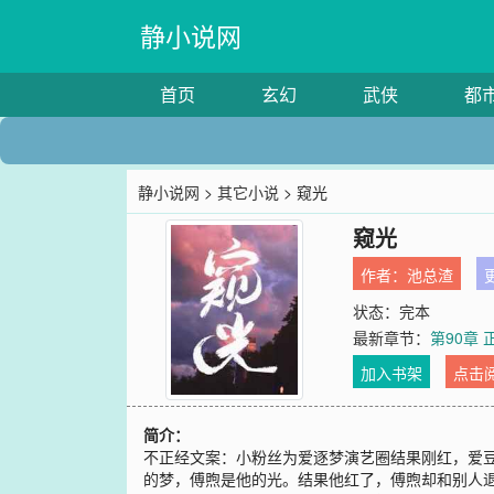
静小说网
首页
玄幻
武侠
都
静小说网
>
其它小说
> 窥光
窥光
作者：
池总渣
更
状态：完本
最新章节：
第90章 
加入书架
点击
简介：
不正经文案：小粉丝为爱逐梦演艺圈结果刚红，爱
的梦，傅煦是他的光。结果他红了，傅煦却和别人