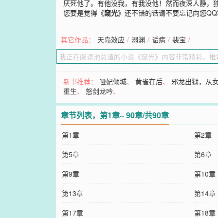
厌死他了。有他没我，有我没他！然而夜深人静，
您要是觉得《
窥光
》还不错的话请不要忘记向您Q
其它作品：
天岛效应
/
溺渊
/
诟病
/
裴宝
/
新书推荐：
哑妃倾城
、
黄雀在后
、
邪龙出狱，从
重生
、
怒剑龙吟
、
章节列表，第1章~ 90章/共90章
第1章
第2章
第5章
第6章
第9章
第10章
第13章
第14章
第17章
第18章