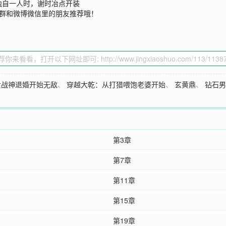
独自一人时，谢时冶点开装
Q群和微博微信里的朋友推荐哦！
女战神退婚开始无敌
、
穿越大乾：从打猎喂饱老婆开始
、
玄黄鼎
、
钻石
第3章
第7章
第11章
第15章
第19章