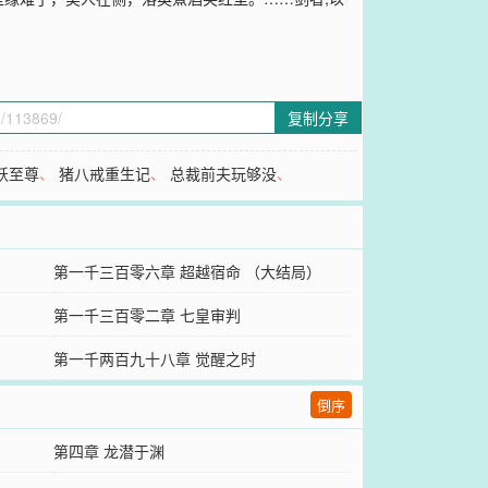
复制分享
妖至尊
、
猪八戒重生记
、
总裁前夫玩够没
、
第一千三百零六章 超越宿命 （大结局）
第一千三百零二章 七皇审判
第一千两百九十八章 觉醒之时
倒序
第四章 龙潜于渊