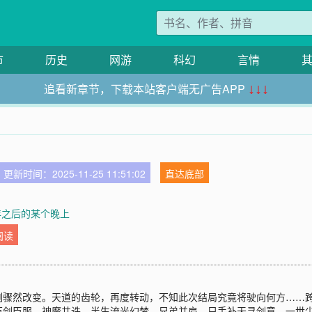
市
历史
网游
科幻
言情
追看新章节，下载本站客户端无广告APP
↓↓↓
更新时间：2025-11-25 11:51:02
直达底部
年之后的某个晚上
阅读
刻骤然改变。天道的齿轮，再度转动，不知此次结局究竟将驶向何方……
万剑臣服，神魔共诛。半生流光幻梦，兄弟并肩，只手补天寻剑意。一世尘