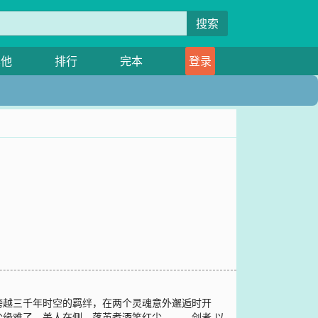
搜索
其他
排行
完本
登录
跨越三千年时空的羁绊，在两个灵魂意外邂逅时开
缘难了，美人在侧，落英煮酒笑红尘。……剑者,以