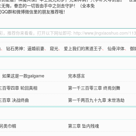
生无悔，眷恋的一切皆由手中之剑去守护！（全本免
您QQ群和微博微信里的朋友推荐哦！
仙
、
钻石男神：逼婚前妻
、
窥光
、
爱上我们的黑道王子
、
仙骨淬体
、
御
如果这是一款galgame
完本感言
三百零四章 轮回真相
第一千三百零三章 终焉剑舞
三百章 决战终曲
第一千两百九十九章 末世浩劫
 另类巾帼
第三章 坠内残魂