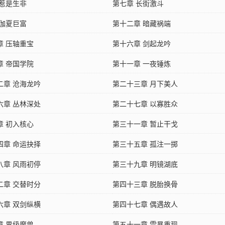
 惹是生非
第七章 长街激斗
 伽夏巨富
第十二章 暗藏祸端
章 压轴重宝
第十六章 剑起龙吟
章 帝国学院
第十一章 一夜锤炼
二章 沧海龙吟
第二十三章 月下美人
六章 丛林深处
第二十七章 以寡胜众
章 初入核心
第三十一章 暂止干戈
四章 命运抉择
第三十五章 孤注一掷
八章 风雨初停
第三十九章 明镜湖底
二章 交替时分
第四十三章 脱胎换骨
六章 双剑纵横
第四十七章 偶遇故人
章 界级魔兽
第五十一章 雪暴重现