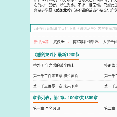
心为刃；武者，以仁为念。不求一世无憾，只望此
您要是觉得《
怒剑龙吟
》还不错的话请不要忘记向
新书推荐：
武侠重生
、
将军非礼请靠近
、
大罗金
《怒剑龙吟》最新12章节
番外 几年之后的某个晚上
特别篇：
第一千三百零五章 神泣黄昏
第一千
第一千三百零一章 未来咆哮
第一千
章节列表，第1章~ 100章/共1309章
第一章 吾名风韧
第二章