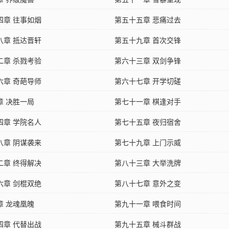
四章 往事如烟
第五十五章 悲痛过去
八章 抵达晋轩
第五十九章 首次交锋
二章 杀戮考验
第六十三章 双剑争锋
六章 奇葩导师
第六十七章 开学切磋
章 决胜一局
第七十一章 棋逢对手
四章 学院名人
第七十五章 夜归宿舍
八章 阴谋袭来
第七十九章 上门示威
二章 终得解决
第八十三章 大举洗牌
六章 剑棍双绝
第八十七章 意外之变
章 龙魂凰魄
第九十一章 喂食时间
四章 代替出战
第九十五章 械斗群战