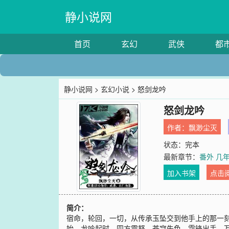
静小说网
首页
玄幻
武侠
都
静小说网
>
玄幻小说
> 怒剑龙吟
怒剑龙吟
作者：
飘渺尘灭
状态：完本
最新章节：
番外 几
加入书架
点击
简介：
宿命，轮回，一切，从传承玉坠交到他手上的那一
始。龙吟起时，四方震怒，苍穹失色。霜锋出手，